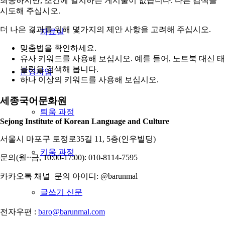
죄송하지만, 조건에 일치하는 게시물이 없습니다. 다른 검색을
시도해 주십시오.
더 나은 결과를 위해 몇가지의 제안 사항을 고려해 주십시오.
자료실
맞춤법을 확인하세요.
유사 키워드를 사용해 보십시오. 예를 들어, 노트북 대신 태
블릿을 검색해 봅니다.
운영사업
하나 이상의 키워드를 사용해 보십시오.
세종국어문화원
틔움 과정
Sejong Institute of Korean Language and Culture
서울시 마포구 토정로35길 11, 5층(인우빌딩)
키움 과정
문의(월~금, 10:00-17:00): 010-8114-7595
카카오톡 채널 문의 아이디: @barunmal
글쓰기 신문
전자우편 :
baro@barunmal.com