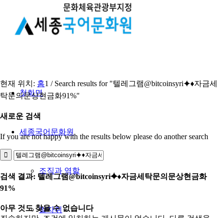
현재 위치:
홈
1
/
Search results for "텔레그램@bitcoinsyri⯌♦자금세
첫화면
탁문의문상현금화91%"
새로운 검색
세종국어문화원
If you are not happy with the results below please do another search
조직과 역할
검색 결과: 텔레그램@bitcoinsyri⯌♦자금세탁문의문상현금화
91%
아무 것도 찾을 수 없습니다
발자취