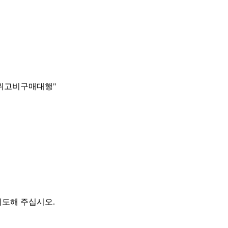
자로용량위고비구매대행"
시도해 주십시오.