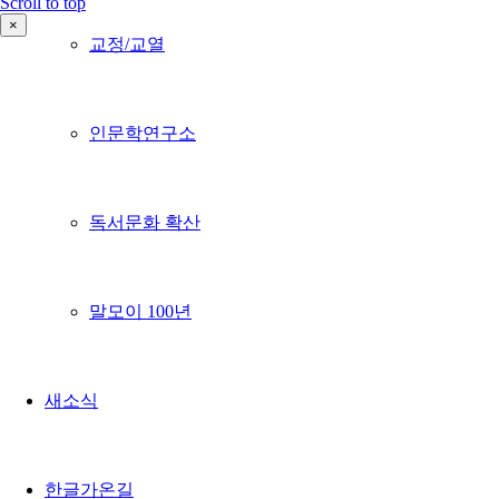
Scroll to top
×
교정/교열
인문학연구소
독서문화 확산
말모이 100년
새소식
한글가온길