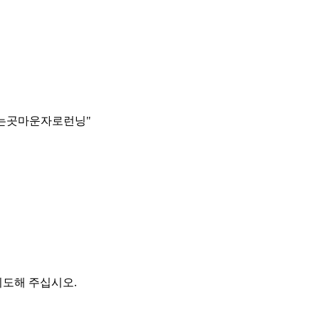
비재고있는곳마운자로런닝"
시도해 주십시오.