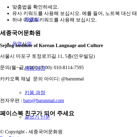
맞춤법을 확인하세요.
유사 키워드를 사용해 보십시오. 예를 들어, 노트북 대신 
자료실
하나 이상의 키워드를 사용해 보십시오.
세종국어문화원
운영사업
Sejong Institute of Korean Language and Culture
서울시 마포구 토정로35길 11, 5층(인우빌딩)
문의(월~금, 10:00-17:00): 010-8114-7595
틔움 과정
카카오톡 채널 문의 아이디: @barunmal
키움 과정
전자우편 :
baro@barunmal.com
페이스북 친구가 되어 주세요
글쓰기 신문
© Copyright - 세종국어문화원