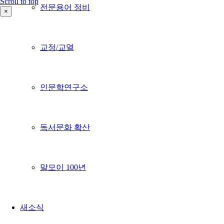
Scroll to top
전문용어 정비
×
교정/교열
인문학연구소
독서문화 확산
말모이 100년
새소식