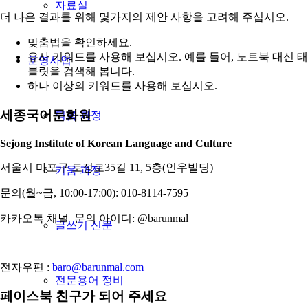
자료실
더 나은 결과를 위해 몇가지의 제안 사항을 고려해 주십시오.
맞춤법을 확인하세요.
유사 키워드를 사용해 보십시오. 예를 들어, 노트북 대신 태
운영사업
블릿을 검색해 봅니다.
하나 이상의 키워드를 사용해 보십시오.
세종국어문화원
틔움 과정
Sejong Institute of Korean Language and Culture
서울시 마포구 토정로35길 11, 5층(인우빌딩)
키움 과정
문의(월~금, 10:00-17:00): 010-8114-7595
카카오톡 채널 문의 아이디: @barunmal
글쓰기 신문
전자우편 :
baro@barunmal.com
전문용어 정비
페이스북 친구가 되어 주세요