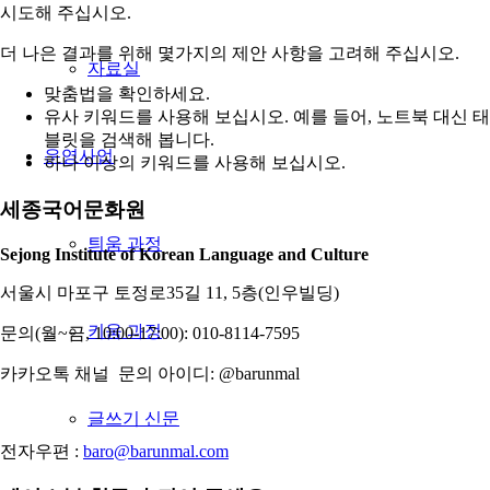
시도해 주십시오.
더 나은 결과를 위해 몇가지의 제안 사항을 고려해 주십시오.
자료실
맞춤법을 확인하세요.
유사 키워드를 사용해 보십시오. 예를 들어, 노트북 대신 태
블릿을 검색해 봅니다.
운영사업
하나 이상의 키워드를 사용해 보십시오.
세종국어문화원
틔움 과정
Sejong Institute of Korean Language and Culture
서울시 마포구 토정로35길 11, 5층(인우빌딩)
키움 과정
문의(월~금, 10:00-17:00): 010-8114-7595
카카오톡 채널 문의 아이디: @barunmal
글쓰기 신문
전자우편 :
baro@barunmal.com