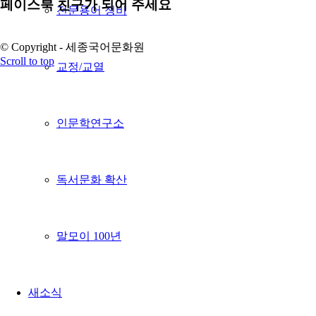
페이스북 친구가 되어 주세요
전문용어 정비
© Copyright - 세종국어문화원
Scroll to top
교정/교열
인문학연구소
독서문화 확산
말모이 100년
새소식