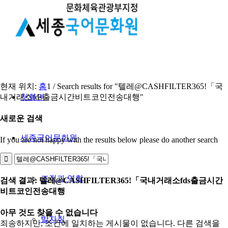
현재 위치:
홈
1
/
Search results for "텔레@CASHFILTER365ǃ「국
내거래소fds출금시간비트코인전송대행"
첫화면
새로운 검색
세종국어문화원
If you are not happy with the results below please do another search
조직과 역할
검색 결과: 텔레@CASHFILTER365ǃ「국내거래소fds출금시간
비트코인전송대행
아무 것도 찾을 수 없습니다
발자취
죄송하지만, 조건에 일치하는 게시물이 없습니다. 다른 검색을