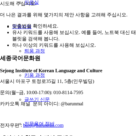
자료실
시도해 주십시오.
더 나은 결과를 위해 몇가지의 제안 사항을 고려해 주십시오.
맞춤법을 확인하세요.
운영사업
유사 키워드를 사용해 보십시오. 예를 들어, 노트북 대신 태
블릿을 검색해 봅니다.
하나 이상의 키워드를 사용해 보십시오.
틔움 과정
세종국어문화원
Sejong Institute of Korean Language and Culture
키움 과정
서울시 마포구 토정로35길 11, 5층(인우빌딩)
문의(월~금, 10:00-17:00): 010-8114-7595
글쓰기 신문
카카오톡 채널 문의 아이디: @barunmal
전문용어 정비
전자우편 :
baro@barunmal.com