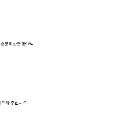
테더손대손문화상품권91%"
시도해 주십시오.