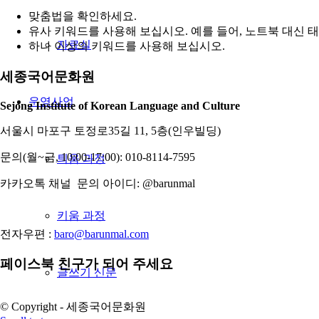
맞춤법을 확인하세요.
유사 키워드를 사용해 보십시오. 예를 들어, 노트북 대신 
자료실
하나 이상의 키워드를 사용해 보십시오.
세종국어문화원
운영사업
Sejong Institute of Korean Language and Culture
서울시 마포구 토정로35길 11, 5층(인우빌딩)
문의(월~금, 10:00-17:00): 010-8114-7595
틔움 과정
카카오톡 채널 문의 아이디: @barunmal
키움 과정
전자우편 :
baro@barunmal.com
페이스북 친구가 되어 주세요
글쓰기 신문
© Copyright - 세종국어문화원