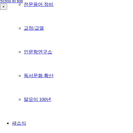
Scroll to top
전문용어 정비
×
교정/교열
인문학연구소
독서문화 확산
말모이 100년
새소식