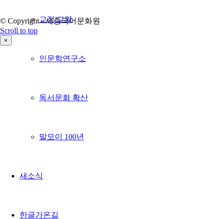
교정/교열
© Copyright - 세종국어문화원
Scroll to top
×
인문학연구소
독서문화 확산
말모이 100년
새소식
한글가온길