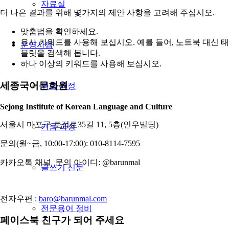
자료실
더 나은 결과를 위해 몇가지의 제안 사항을 고려해 주십시오.
맞춤법을 확인하세요.
유사 키워드를 사용해 보십시오. 예를 들어, 노트북 대신 태
운영사업
블릿을 검색해 봅니다.
하나 이상의 키워드를 사용해 보십시오.
세종국어문화원
틔움 과정
Sejong Institute of Korean Language and Culture
서울시 마포구 토정로35길 11, 5층(인우빌딩)
키움 과정
문의(월~금, 10:00-17:00): 010-8114-7595
카카오톡 채널 문의 아이디: @barunmal
글쓰기 신문
전자우편 :
baro@barunmal.com
전문용어 정비
페이스북 친구가 되어 주세요