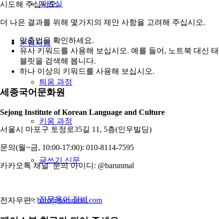
자료실
시도해 주십시오.
더 나은 결과를 위해 몇가지의 제안 사항을 고려해 주십시오.
맞춤법을 확인하세요.
운영사업
유사 키워드를 사용해 보십시오. 예를 들어, 노트북 대신 태
블릿을 검색해 봅니다.
하나 이상의 키워드를 사용해 보십시오.
틔움 과정
세종국어문화원
Sejong Institute of Korean Language and Culture
키움 과정
서울시 마포구 토정로35길 11, 5층(인우빌딩)
문의(월~금, 10:00-17:00): 010-8114-7595
글쓰기 신문
카카오톡 채널 문의 아이디: @barunmal
전문용어 정비
전자우편 :
baro@barunmal.com