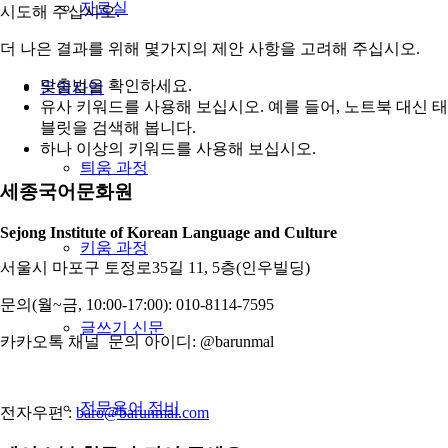
자료실
시도해 주십시오.
더 나은 결과를 위해 몇가지의 제안 사항을 고려해 주십시오.
맞춤법을 확인하세요.
운영사업
유사 키워드를 사용해 보십시오. 예를 들어, 노트북 대신 태
블릿을 검색해 봅니다.
하나 이상의 키워드를 사용해 보십시오.
틔움 과정
세종국어문화원
Sejong Institute of Korean Language and Culture
키움 과정
서울시 마포구 토정로35길 11, 5층(인우빌딩)
문의(월~금, 10:00-17:00): 010-8114-7595
글쓰기 신문
카카오톡 채널 문의 아이디: @barunmal
전문용어 정비
전자우편 :
baro@barunmal.com