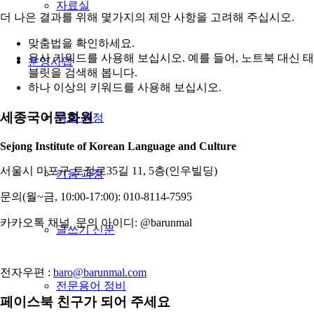
자료실
더 나은 결과를 위해 몇가지의 제안 사항을 고려해 주십시오.
맞춤법을 확인하세요.
유사 키워드를 사용해 보십시오. 예를 들어, 노트북 대신 태
운영사업
블릿을 검색해 봅니다.
하나 이상의 키워드를 사용해 보십시오.
세종국어문화원
틔움 과정
Sejong Institute of Korean Language and Culture
서울시 마포구 토정로35길 11, 5층(인우빌딩)
키움 과정
문의(월~금, 10:00-17:00): 010-8114-7595
카카오톡 채널 문의 아이디: @barunmal
글쓰기 신문
전자우편 :
baro@barunmal.com
전문용어 정비
페이스북 친구가 되어 주세요