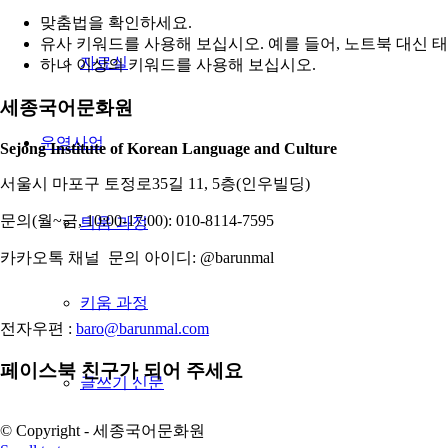
맞춤법을 확인하세요.
유사 키워드를 사용해 보십시오. 예를 들어, 노트북 대신 
자료실
하나 이상의 키워드를 사용해 보십시오.
세종국어문화원
운영사업
Sejong Institute of Korean Language and Culture
서울시 마포구 토정로35길 11, 5층(인우빌딩)
문의(월~금, 10:00-17:00): 010-8114-7595
틔움 과정
카카오톡 채널 문의 아이디: @barunmal
키움 과정
전자우편 :
baro@barunmal.com
페이스북 친구가 되어 주세요
글쓰기 신문
© Copyright - 세종국어문화원