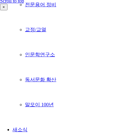
Scroll to top
전문용어 정비
×
교정/교열
인문학연구소
독서문화 확산
말모이 100년
새소식