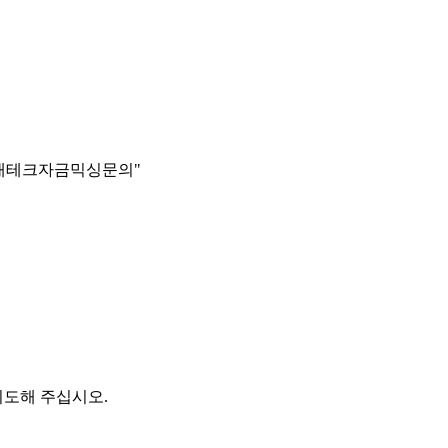
xrp구매재테크자금믹싱문의"
시도해 주십시오.